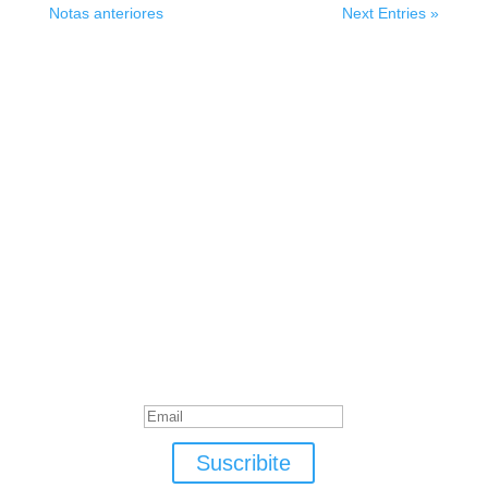
Notas anteriores
Next Entries »
Suscribite
¡Muchas gracias por suscrirte!
Suscribite