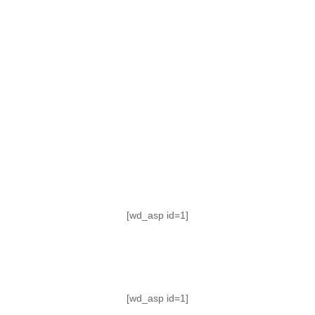
TABLA DE POSICIONES
FIXTURE
#AguanteFemenino
[wd_asp id=1]
[wd_asp id=1]