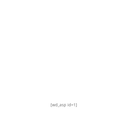
TABLA DE POSICIONES
FIXTURE
#AguanteFemenino
[wd_asp id=1]