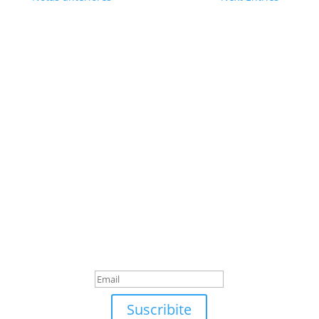
Suscribite
¡Muchas gracias por
suscrirte!
Suscribite