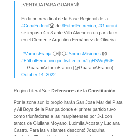
¡VENTAJA PARA GUARANÍ!
.
En la primera final de la Fase Regional de la
#CopaFederal
🏆 de
#FútbolFemenino
,
#Guaraní
se impuso 4 a 3 ante Villa Alvear en un partidazo
en el Clemente Argentino Fernández de Oliveira.
.
.
#VamosFranja
⚪🔴⚪
#SomosMisiones
👐
#FútbolFemenino
pic.twitter.com/TgHSWq86IF
— GuaraniAntonioFranco (@GuaraniAFranco)
October 14, 2022
Región Literal Sur:
Defensores de la Constitución
Por la zona sur, lo propio harán San Jose Mar del Plata
y All Boys de la Pampa donde el primer partido tuvo
como triunfadoras a las marplatenses por 3-1 con
tantos de Giuliana Moyano, Ludmila Acosta y Luciana
Castro. Para las visitantes descontó Joaquina