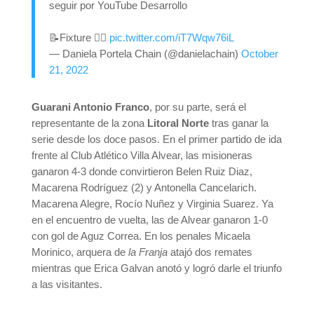
seguir por YouTube Desarrollo
📝Fixture 👇🏻
pic.twitter.com/iT7Wqw76iL
— Daniela Portela Chain (@danielachain)
October
21, 2022
Guarani Antonio Franco
, por su parte, será el
representante de la zona
Litoral Norte
tras ganar la
serie desde los doce pasos. En el primer partido de ida
frente al Club Atlético Villa Alvear, las misioneras
ganaron 4-3 donde convirtieron Belen Ruiz Diaz,
Macarena Rodríguez (2) y Antonella Cancelarich.
Macarena Alegre, Rocío Nuñez y Virginia Suarez. Ya
en el encuentro de vuelta, las de Alvear ganaron 1-0
con gol de Aguz Correa. En los penales Micaela
Morinico, arquera de
la Franja
atajó dos remates
mientras que Erica Galvan anotó y logró darle el triunfo
a las visitantes.