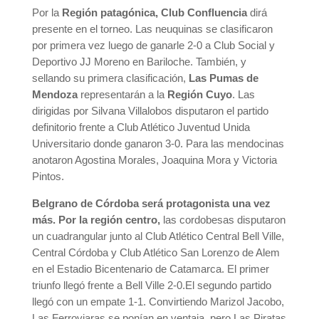
Por la
Región patagónica, Club Confluencia
dirá
presente en el torneo. Las neuquinas se clasificaron
por primera vez luego de ganarle 2-0 a Club Social y
Deportivo JJ Moreno en Bariloche. También, y
sellando su primera clasificación,
Las Pumas de
Mendoza
representarán a la
Región Cuyo
. Las
dirigidas por Silvana Villalobos disputaron el partido
definitorio frente a Club Atlético Juventud Unida
Universitario donde ganaron 3-0. Para las mendocinas
anotaron Agostina Morales, Joaquina Mora y Victoria
Pintos.
Belgrano de Córdoba será protagonista una vez
más. Por la región centro,
las cordobesas disputaron
un cuadrangular junto al Club Atlético Central Bell Ville,
Central Córdoba y Club Atlético San Lorenzo de Alem
en el Estadio Bicentenario de Catamarca. El primer
triunfo llegó frente a Bell Ville 2-0.El segundo partido
llegó con un empate 1-1. Convirtiendo Marizol Jacobo,
Las Ferroviaras se ponían en ventaja, pero Las Piratas