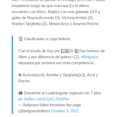
empataron luego de que marcara En el último
encuentro con Alem, finalizó con una goleada 10-0 y
goles de Mayra Acevedo (4), Victoria Arrieto (2),
Marilyn Targhetta (2), Melani Arce y Arianna Reche.
🏆 Clasificadas a copa federal
Con el triunfo de hoy por 1️⃣0️⃣🆚️ 0️⃣San lorenzo de
Alem y por diferencia de goles(+12),
#Belgrano
disputará por primera vez esta competencia.
⚽️ Acevedo(x4), Arrietto y Targhetta(x2), Arce y
Reche.
🏟️ Ganamos el cuadrangular regional con 7 ptos
pic.twitter.com/UQeCJGtyRw
— Belgrano fútbol femenino fan page
(@belgranofutfem)
October 9, 2022