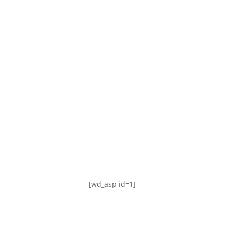
TABLA DE POSICIONES
FIXTURE
#AguanteFemenino
[wd_asp id=1]