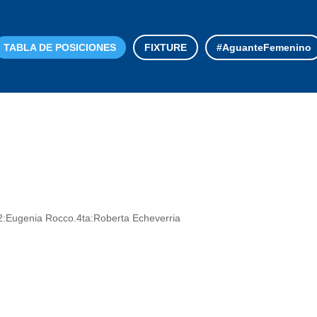
TABLA DE POSICIONES
FIXTURE
#AguanteFemenino
A2:Eugenia Rocco.4ta:Roberta Echeverria