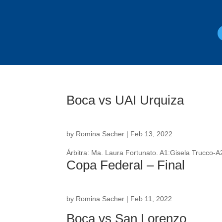
Boca vs UAI Urquiza
by
Romina Sacher
|
Feb 13, 2022
Árbitra: Ma. Laura Fortunato. A1:Gisela Trucco-
Copa Federal – Final
by
Romina Sacher
|
Feb 11, 2022
Boca vs San Lorenzo