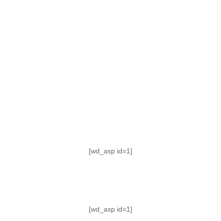
TABLA DE POSICIONES
FIXTURE
#AguanteFemenino
[wd_asp id=1]
[wd_asp id=1]