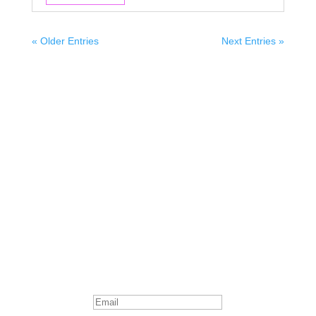
« Older Entries
Next Entries »
Suscribite
¡Muchas gracias por suscrirte!