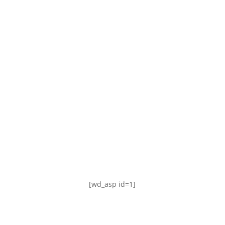
TABLA DE POSICIONES
FIXTURE
#AguanteFemenino
[wd_asp id=1]