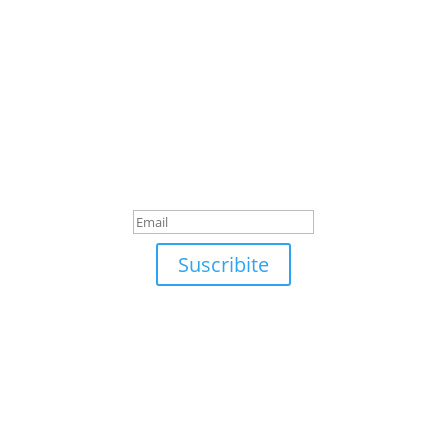
Suscribite
¡Muchas gracias por
suscrirte!
Suscribite