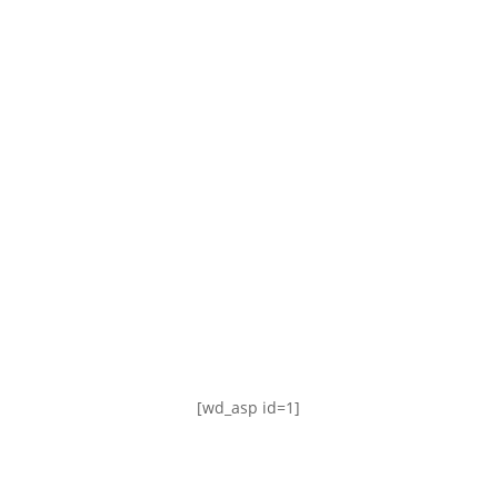
TABLA DE POSICIONES
FIXTURE
#AguanteFemenino
[wd_asp id=1]