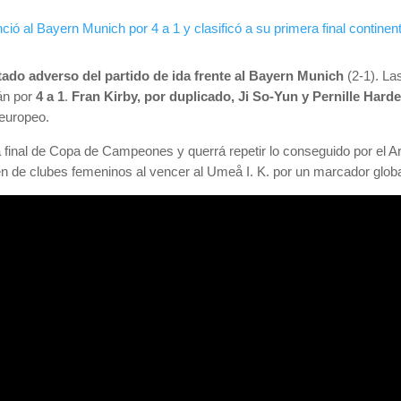
ultado adverso del partido de ida frente al Bayern Munich
(2-1). La
mán por
4 a 1
.
Fran Kirby, por duplicado, Ji So-Yun y Pernille Harde
 europeo.
 final de Copa de Campeones y querrá repetir lo conseguido por el A
men de clubes femeninos al vencer al Umeå I. K. por un marcador globa