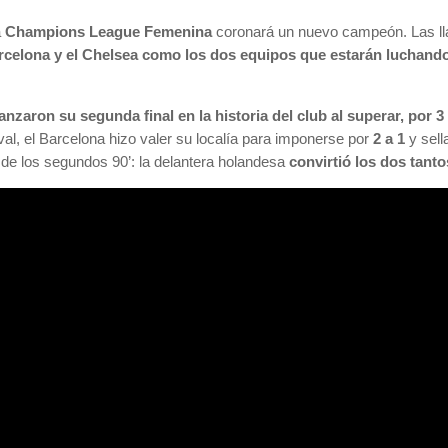
a
Champions League Femenina
coronará un nuevo campeón. Las lla
rcelona y el Chelsea como los dos equipos que estarán luchando
anzaron su segunda final en la historia del club al superar, por 3 
rival, el Barcelona hizo valer su localía para imponerse por
2 a 1
y sell
de los segundos 90’: la delantera holandesa
convirtió los dos tant