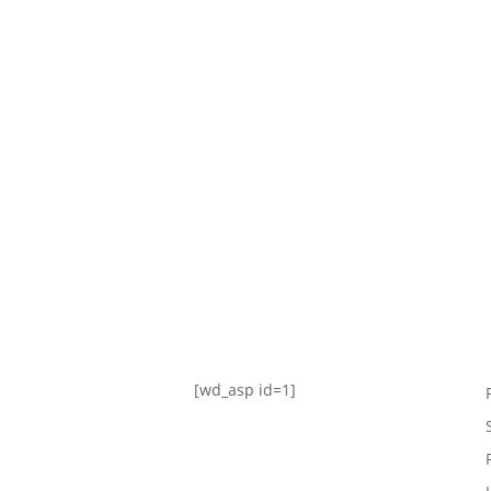
TABLA DE POSICIONES
FIXTURE
#AguanteFemenino
[wd_asp id=1]