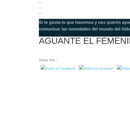
_
_
Si te gusta lo que hacemos y nos querés ayu
comunicar las novedades del mundo del fútb
AGUANTE EL FEMEN
Share this...