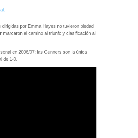
s dirigidas por Emma Hayes no tuvieron piedad
r
marcaron el camino al triunfo y clasificación al
rsenal en 2006/07: las Gunners son la única
l de 1-0.