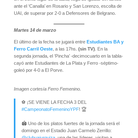
ante el ‘Canalla’ en Rosario y San Lorenzo, escolta de
UAI, de superar por 2-0 a Defensores de Belgrano.
Martes 14 de marzo
El último de la fecha se jugará entre
Estudiantes BA y
Ferro Carril Oeste
, a las 17hs.
(sin TV)
. En la
segunda jornada, el ‘Pincha’ -decimocuarto en la tabla-
cayó ante Estudiantes de La Plata y Ferro -séptimo-
goleó por 4-0 a El Porve.
Imagen cortesía Ferro Femenino.
⚽️ ¡SE VIENE LA FECHA 3 DEL
#CampeonatoFemeninoYPF
! 🏆
🏟️ Uno de los platos fuertes de la jornada será el
domingo en el Estadio Juan Carmelo Zerrillo:
@clubuaiurquiza
, una de las líderes, visitan a