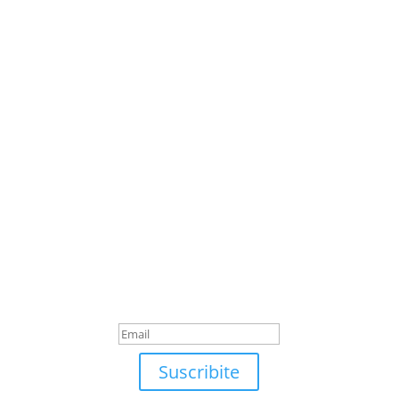
Suscribite
¡Muchas gracias por
suscrirte!
Suscribite