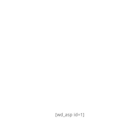
TABLA DE POSICIONES
FIXTURE
#AguanteFemenino
[wd_asp id=1]