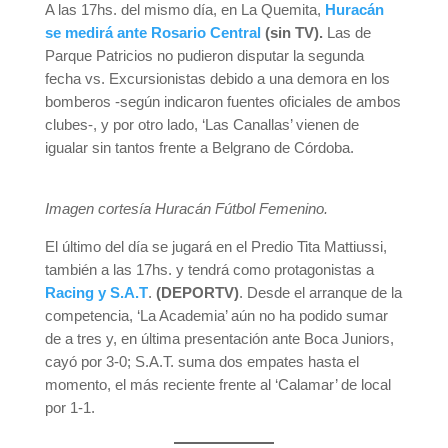
A las 17hs. del mismo día, en La Quemita,
Huracán
se medirá ante Rosario Central
(sin TV).
Las de
Parque Patricios no pudieron disputar la segunda
fecha vs. Excursionistas debido a una demora en los
bomberos -según indicaron fuentes oficiales de ambos
clubes-, y por otro lado, ‘Las Canallas’ vienen de
igualar sin tantos frente a Belgrano de Córdoba.
Imagen cortesía Huracán Fútbol Femenino.
El último del día se jugará en el Predio Tita Mattiussi,
también a las 17hs. y tendrá como protagonistas a
Racing y S.A.T
.
(DEPORTV)
. Desde el arranque de la
competencia, ‘La Academia’ aún no ha podido sumar
de a tres y, en última presentación ante Boca Juniors,
cayó por 3-0; S.A.T. suma dos empates hasta el
momento, el más reciente frente al ‘Calamar’ de local
por 1-1.