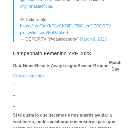
@gimnasiaoficial
.
📝 Toda la info:
https://t.co/OqYkP8vCh7
#FUTBOLenDEPORTV
pic.twitter.com/FbDZ5hdlih
— DEPORTV (@canaldeportv)
March 8, 2023
Campeonato Femenino YPF 2023
Match
Date
Home
Results
Away
League
Season
Ground
Day
View all matches
_
_
_
Si te gusta lo que hacemos y nos querés ayudar a
sostenerlo, podés colaborar con nosotros para que