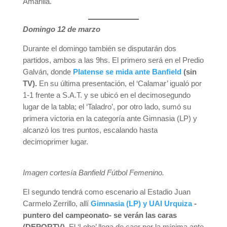
Amarilla.
Domingo 12 de marzo
Durante el domingo también se disputarán dos
partidos, ambos a las 9hs. El primero será en el Predio
Galván, donde
Platense se mida ante Banfield
(sin
TV).
En su última presentación, el ‘Calamar’ igualó por
1-1 frente a S.A.T. y se ubicó en el decimosegundo
lugar de la tabla; el ‘Taladro’, por otro lado, sumó su
primera victoria en la categoría ante Gimnasia (LP) y
alcanzó los tres puntos, escalando hasta
decimoprimer lugar.
Imagen cortesía Banfield Fútbol Femenino.
El segundo tendrá como escenario al Estadio Juan
Carmelo Zerrillo, allí
Gimnasia (LP) y UAI Urquiza
-
puntero del campeonato- se verán las caras
(DEPORTV).
El ‘Lobo’ llega de caer por la mínima ante