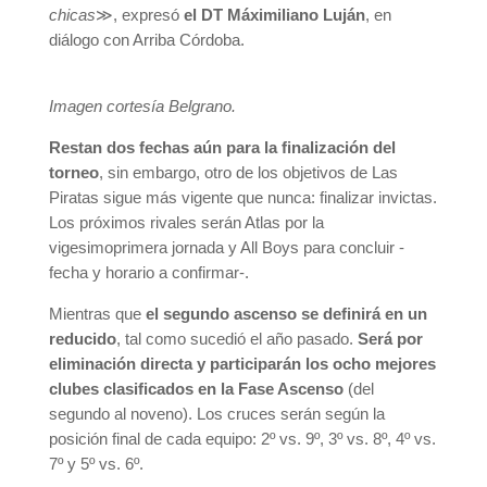
chicas
≫, expresó
el DT Máximiliano Luján
, en
diálogo con Arriba Córdoba.
Imagen cortesía Belgrano.
Restan dos fechas aún para la finalización del
torneo
, sin embargo, otro de los objetivos de Las
Piratas sigue más vigente que nunca: finalizar invictas.
Los próximos rivales serán Atlas por la
vigesimoprimera jornada y All Boys para concluir -
fecha y horario a confirmar-.
Mientras que
el segundo ascenso se definirá en un
reducido
, tal como sucedió el año pasado.
Será por
eliminación directa y participarán los ocho mejores
clubes clasificados en la Fase Ascenso
(del
segundo al noveno). Los cruces serán según la
posición final de cada equipo: 2º vs. 9º, 3º vs. 8º, 4º vs.
7º y 5º vs. 6º.