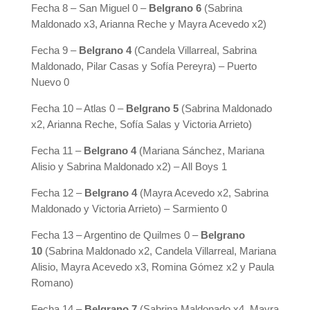
Fecha 8 – San Miguel 0 –
Belgrano 6
(Sabrina
Maldonado x3, Arianna Reche y Mayra Acevedo x2)
Fecha 9 –
Belgrano 4
(Candela Villarreal, Sabrina
Maldonado, Pilar Casas y Sofía Pereyra) – Puerto
Nuevo 0
Fecha 10 – Atlas 0 –
Belgrano 5
(Sabrina Maldonado
x2, Arianna Reche, Sofía Salas y Victoria Arrieto)
Fecha 11 –
Belgrano 4
(Mariana Sánchez, Mariana
Alisio y Sabrina Maldonado x2) – All Boys 1
Fecha 12 –
Belgrano 4
(Mayra Acevedo x2, Sabrina
Maldonado y Victoria Arrieto) – Sarmiento 0
Fecha 13 – Argentino de Quilmes 0 –
Belgrano
10
(Sabrina Maldonado x2, Candela Villarreal, Mariana
Alisio, Mayra Acevedo x3, Romina Gómez x2 y Paula
Romano)
Fecha 14 –
Belgrano 7
(Sabrina Maldonado x4, Mayra