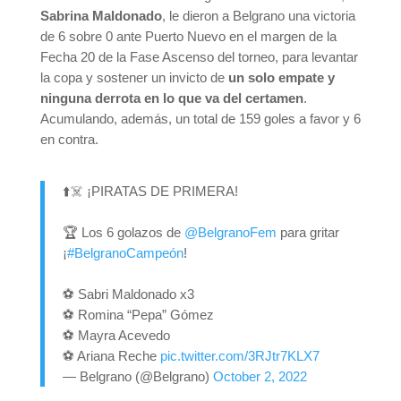
Sabrina Maldonado
, le dieron a Belgrano una victoria
de 6 sobre 0 ante Puerto Nuevo en el margen de la
Fecha 20 de la Fase Ascenso del torneo, para levantar
la copa y sostener un invicto de
un solo empate y
ninguna derrota en lo que va del certamen
.
Acumulando, además, un total de 159 goles a favor y 6
en contra.
⬆️☠️ ¡PIRATAS DE PRIMERA!
🏆 Los 6 golazos de
@BelgranoFem
para gritar
¡
#BelgranoCampeón
!
⚽️ Sabri Maldonado x3
⚽️ Romina “Pepa” Gómez
⚽️ Mayra Acevedo
⚽️ Ariana Reche
pic.twitter.com/3RJtr7KLX7
— Belgrano (@Belgrano)
October 2, 2022