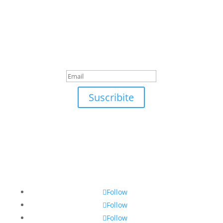
Suscribite
¡Muchas gracias por
suscrirte!
Suscribite
Follow
Follow
Follow