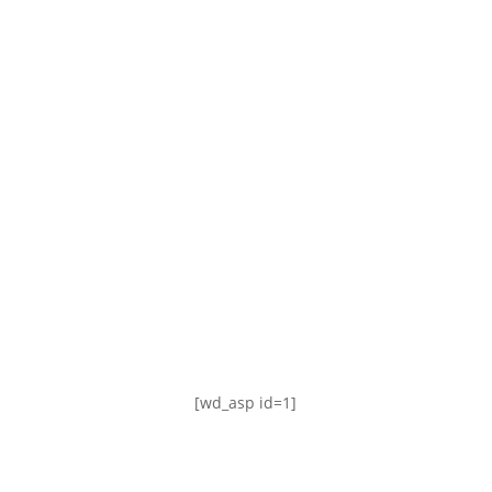
TABLA DE POSICIONES
FIXTURE
#AguanteFemenino
[wd_asp id=1]