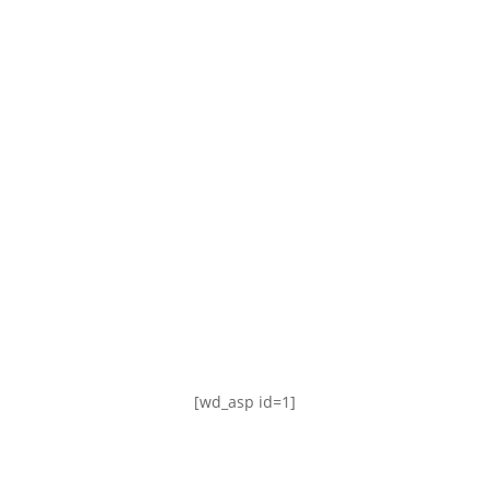
TABLA DE POSICIONES
FIXTURE
#AguanteFemenino
[wd_asp id=1]