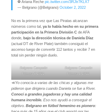
⚽️ Ariana Reche
pic.twitter.com/3RJtr7KLX7
— Belgrano (@Belgrano)
October 2, 2022
No es la primera vez que Las Piratas alcanzan
números como tal,
ya lo había hecho en su primera
participación en la Primera División C
de AFA
donde,
bajo la dirección técnica de Daniela Díaz
(actual DT de River Plate) también consiguió el
ascenso luego de convertir 112 tantos y recibir 7 en
total sin perder ningún duelo.
Belgrano Campeón
Belgrano Campeón
Primera C 2021.
Primera B 2022.
≪Yo conocía a varias de las chicas y algunas me
pidieron que dirigiera cuando Daniela se fue a River.
Conocí a grandes jugadoras y hay una calidad
humana increíble.
Eso nos ayudó a conseguir el
objetivo.
Belgrano en fútbol femenino es pionero
:
hace más de 15 años que el club apostó por las