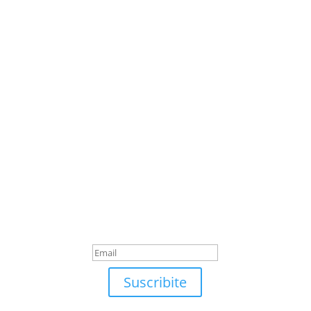
Suscribite
¡Muchas gracias por
suscrirte!
Suscribite