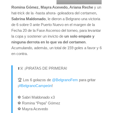
Romina Gómez, Mayra Acevedo, Ariana Reche
y un
hat-trick de la -hasta ahora- goleadora del certamen,
Sabrina Maldonado
, le dieron a Belgrano una victoria
de 6 sobre 0 ante Puerto Nuevo en el margen de la
Fecha 20 de la Fase Ascenso del torneo, para levantar
la copa y sostener un invicto de
un solo empate y
ninguna derrota en lo que va del certamen
.
Acumulando, además, un total de 159 goles a favor y 6
en contra.
⬆️☠️ ¡PIRATAS DE PRIMERA!
🏆 Los 6 golazos de
@BelgranoFem
para gritar
¡
#BelgranoCampeón
!
⚽️ Sabri Maldonado x3
⚽️ Romina “Pepa” Gómez
⚽️ Mayra Acevedo