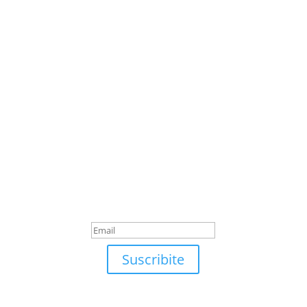
Suscribite
¡Muchas gracias por
suscrirte!
Suscribite