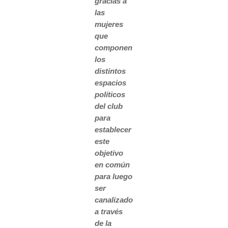
gracias a
las
mujeres
que
componen
los
distintos
espacios
políticos
del club
para
establecer
este
objetivo
en común
para luego
ser
canalizado
a través
de la