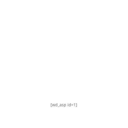
TABLA DE POSICIONES
FIXTURE
#AguanteFemenino
[wd_asp id=1]