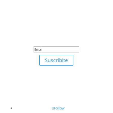
Suscribite
¡Muchas gracias por
suscrirte!
Suscribite
Follow