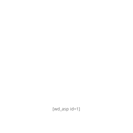
TABLA DE POSICIONES
FIXTURE
#AguanteFemenino
[wd_asp id=1]