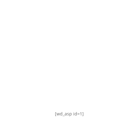
TABLA DE POSICIONES
FIXTURE
#AguanteFemenino
[wd_asp id=1]