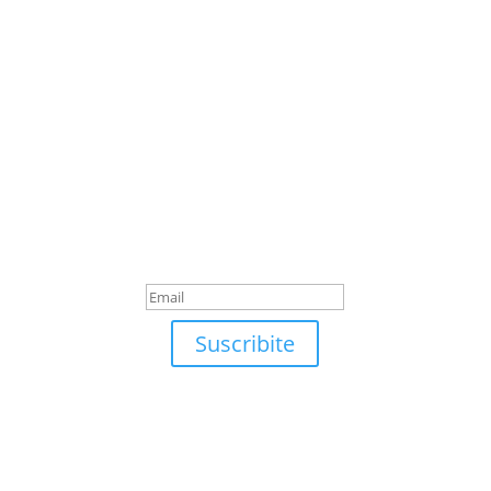
Suscribite
¡Muchas gracias por
suscrirte!
Suscribite