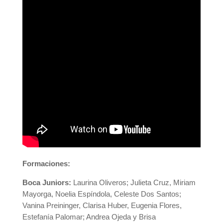
Formaciones:
Boca Juniors:
Laurina Oliveros; Julieta Cruz, Miriam
Mayorga, Noelia Espíndola, Celeste Dos Santos;
Vanina Preininger, Clarisa Huber, Eugenia Flores,
Estefanía Palomar; Andrea Ojeda y Brisa