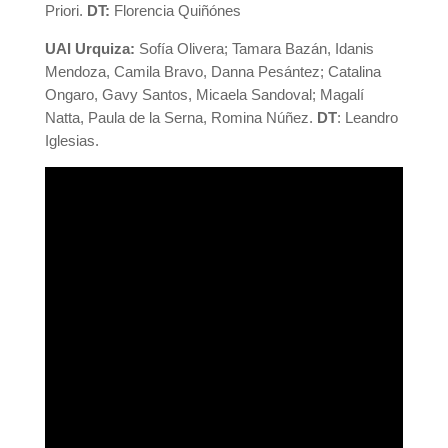
Priori.
DT:
Florencia Quiñónes
UAI Urquiza:
Sofía Olivera; Tamara Bazán, Idanis
Mendoza, Camila Bravo, Danna Pesántez; Catalina
Ongaro, Gavy Santos, Micaela Sandoval; Magalí
Natta, Paula de la Serna, Romina Núñez.
DT
: Leandro
Iglesias.