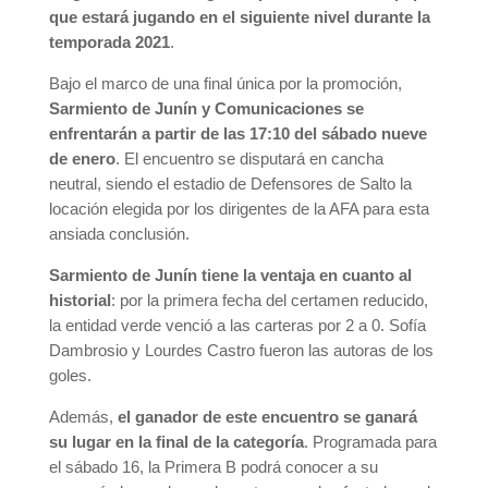
que estará jugando en el siguiente nivel durante la
temporada 2021
.
Bajo el marco de una final única por la promoción,
Sarmiento de Junín y Comunicaciones se
enfrentarán a partir de las 17:10 del sábado nueve
de enero
. El encuentro se disputará en cancha
neutral, siendo el estadio de Defensores de Salto la
locación elegida por los dirigentes de la AFA para esta
ansiada conclusión.
Sarmiento de Junín tiene la ventaja en cuanto al
historial
: por la primera fecha del certamen reducido,
la entidad verde venció a las carteras por 2 a 0. Sofía
Dambrosio y Lourdes Castro fueron las autoras de los
goles.
Además,
el ganador de este encuentro se ganará
su lugar en la final de la categoría
. Programada para
el sábado 16, la Primera B podrá conocer a su