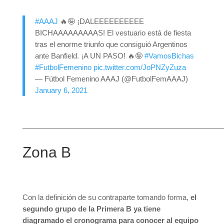
#AAAJ
🔥🤪 ¡DALEEEEEEEEEE
BICHAAAAAAAAAS! El vestuario está de fiesta
tras el enorme triunfo que consiguió Argentinos
ante Banfield. ¡A UN PASO! 🔥🤪
#VamosBichas
#FutbolFemenino
pic.twitter.com/JoPNZyZuza
— Fútbol Femenino AAAJ (@FutbolFemAAAJ)
January 6, 2021
__________________________________________________
Zona B
Con la definición de su contraparte tomando forma,
el
segundo grupo de la Primera B ya tiene
diagramado el cronograma para conocer al equipo