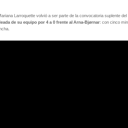
Mariana Larroquette volvió a ser parte de la convocatoria suplente d
leada de su equipo por 4 a 0 frente al Arna-Bjørnar
: con cinco min
ancha.