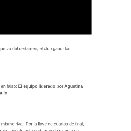
 que va del certamen, el club ganó dos
 en falso:
El equipo liderado por Agustina
aulo.
ismo rival. Por la llave de cuartos de final,
l resultado de este certamen de disputa en