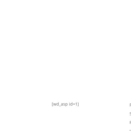
TABLA DE POSICIONES
FIXTURE
#AguanteFemenino
[wd_asp id=1]