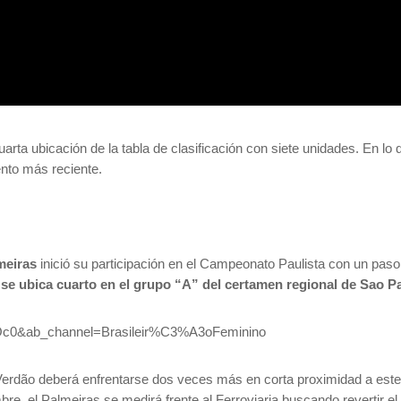
arta ubicación de la tabla de clasificación con siete unidades. En lo
nto más reciente.
meiras
inició su participación en el Campeonato Paulista con un paso
y se ubica cuarto en el grupo “A” del certamen regional de Sao P
Oc0&ab_channel=Brasileir%C3%A3oFeminino
l Verdão deberá enfrentarse dos veces más en corta proximidad a este m
re, el Palmeiras se medirá frente al Ferroviaria buscando revertir e