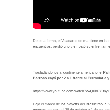
De esta forma, el Valadares se mantiene en la cu
encuentros, perdió uno y empató su enfrentamie
Trasladándonos al continente americano, el
Pal
Barroso cayó por 2 a 1 frente al Ferroviaria 
https://www.youtube.com/watch?v=Q0bPY3hy
Bajo el marco de los playoffs del Brasileirão, e
programada para el 28 de octubre y 1 de noviemb