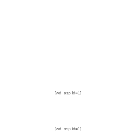
TABLA DE POSICIONES
FIXTURE
#AguanteFemenino
[wd_asp id=1]
[wd_asp id=1]