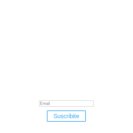
Suscribite
¡Muchas gracias por suscrirte!
Suscribite