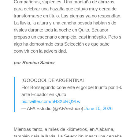
Compañeras, suplentes. Una montaña de abrazos
para celebrar una hazaña que estuvo muy cerca de
transformarse en título. Las piernas ya no respondían.
La lluvia, la altura y una cancha pesada habían sido
rivales durante toda la noche en Quito. Ecuador
propuso un escenario complejo, casi inhóspito. Pero si
algo ha demostrado esta Selección es que sabe
convivir con la adversidad.
por Romina Sacher
¡GOOOOOL DE ARGENTINA!
Flor Bonsegundo convierte el gol del triunfo por 1-0
ante Ecuador en Quito
pic.twitter.com/bH3XoRQ9Lw
— AFA Estudio (@AFAestudio)
June 10, 2026
Mientras tanto, a miles de kilómetros, en Alabama,
también caía la lluvia. La Selección masculina cerraba