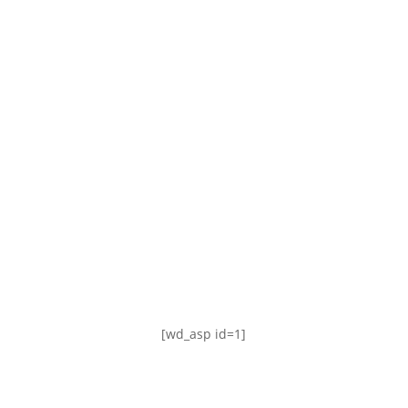
TABLA DE POSICIONES
FIXTURE
#AguanteFemenino
[wd_asp id=1]