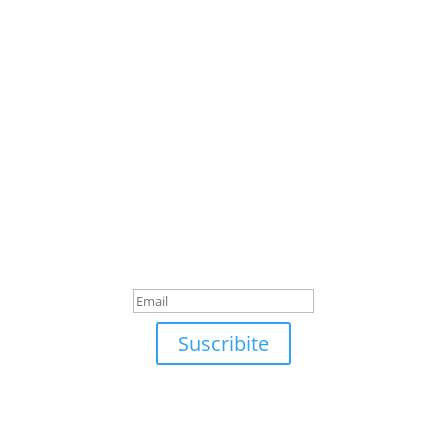
Suscribite
¡Muchas gracias por
suscrirte!
Suscribite