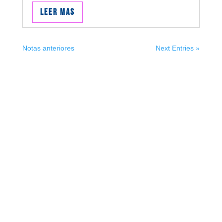
Leer mas
Notas anteriores
Next Entries »
Suscribite
¡Muchas gracias por suscrirte!