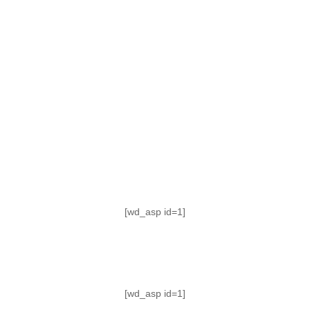
TABLA DE POSICIONES
FIXTURE
#AguanteFemenino
[wd_asp id=1]
[wd_asp id=1]