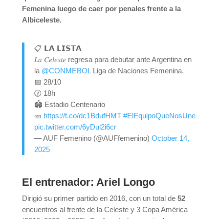
Femenina luego de caer por penales frente a la
Albiceleste.
📋 𝗟𝗔 𝗟𝗜𝗦𝗧𝗔
𝐿𝑎 𝐶𝑒𝑙𝑒𝑠𝑡𝑒 regresa para debutar ante Argentina en
la
@CONMEBOL
Liga de Naciones Femenina.
📅 28/10
🕜 18h
🏟 Estadio Centenario
🎫
https://t.co/dc1BdufHMT
#ElEquipoQueNosUne
pic.twitter.com/6yDul2i6cr
— AUF Femenino (@AUFfemenino)
October 14,
2025
El entrenador: Ariel Longo
Dirigió su primer partido en 2016, con un total de
52
encuentros al frente de la Celeste y 3 Copa América