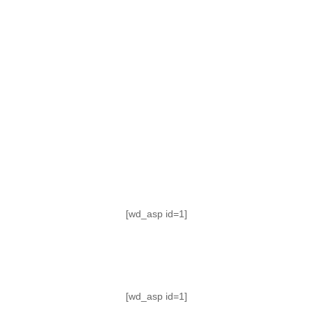
TABLA DE POSICIONES
FIXTURE
#AguanteFemenino
[wd_asp id=1]
[wd_asp id=1]