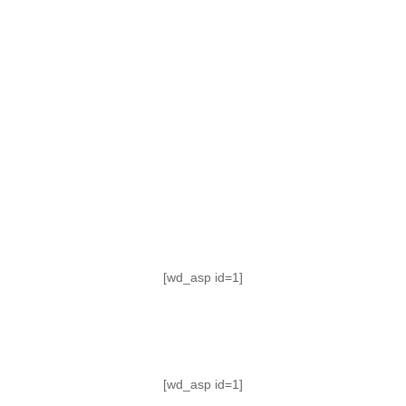
TABLA DE POSICIONES
FIXTURE
#AguanteFemenino
[wd_asp id=1]
[wd_asp id=1]