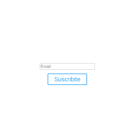
Suscribite
¡Muchas gracias por suscrirte!
Suscribite