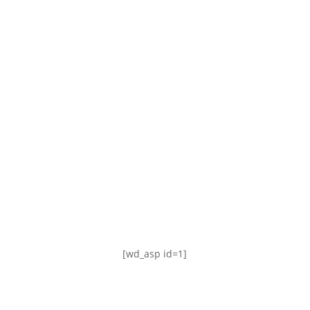
TABLA DE POSICIONES
FIXTURE
#AguanteFemenino
[wd_asp id=1]