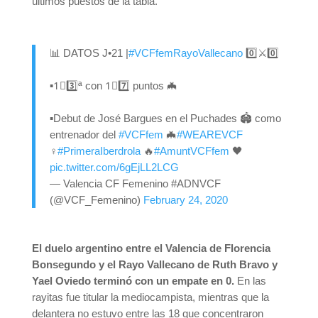
últimos puestos de la tabla.
📊 DATOS J•21 |
#VCFfemRayoVallecano
0️⃣⚔0️⃣
▪1⃣3️⃣ª con 1⃣7️⃣ puntos 🦇
▪Debut de José Bargues en el Puchades 🏟 como
entrenador del
#VCFfem
🦇
#WEAREVCF
♀️
#PrimeraIberdrola
🔥
#AmuntVCFfem
🖤
pic.twitter.com/6gEjLL2LCG
— Valencia CF Femenino #ADNVCF
(@VCF_Femenino)
February 24, 2020
El duelo argentino entre el Valencia de Florencia
Bonsegundo y el Rayo Vallecano de Ruth Bravo y
Yael Oviedo terminó con un empate en 0.
En las
rayitas fue titular la mediocampista, mientras que la
delantera no estuvo entre las 18 que concentraron