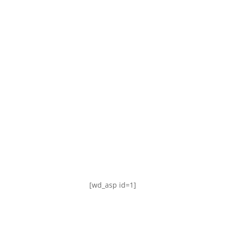
TABLA DE POSICIONES
FIXTURE
#AguanteFemenino
[wd_asp id=1]