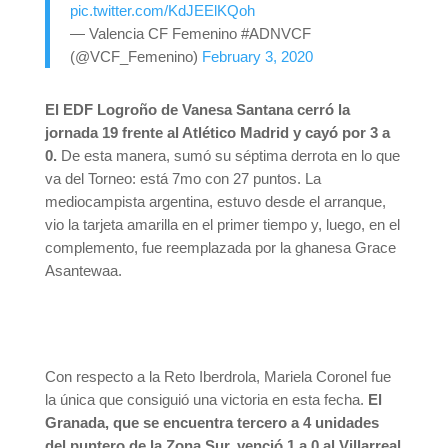
pic.twitter.com/KdJEElKQoh
— Valencia CF Femenino #ADNVCF
(@VCF_Femenino)
February 3, 2020
El EDF Logroño de Vanesa Santana cerró la
jornada 19 frente al Atlético Madrid y cayó por 3 a
0.
De esta manera, sumó su séptima derrota en lo que
va del Torneo: está 7mo con 27 puntos. La
mediocampista argentina, estuvo desde el arranque,
vio la tarjeta amarilla en el primer tiempo y, luego, en el
complemento, fue reemplazada por la ghanesa Grace
Asantewaa.
Con respecto a la Reto Iberdrola, Mariela Coronel fue
la única que consiguió una victoria en esta fecha.
El
Granada, que se encuentra tercero a 4 unidades
del puntero de la Zona Sur, venció 1 a 0 al Villarreal