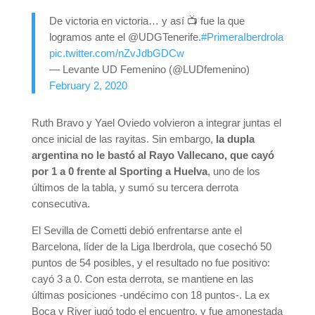
De victoria en victoria… y así 📺 fue la que
logramos ante el @UDGTenerife.
#PrimeraIberdrola
pic.twitter.com/nZvJdbGDCw
— Levante UD Femenino (@LUDfemenino)
February 2, 2020
Ruth Bravo y Yael Oviedo volvieron a integrar juntas el
once inicial de las rayitas. Sin embargo,
la dupla
argentina no le bastó al Rayo Vallecano, que cayó
por 1 a 0 frente al Sporting a Huelva
, uno de los
últimos de la tabla, y sumó su tercera derrota
consecutiva.
El Sevilla de Cometti debió enfrentarse ante el
Barcelona, líder de la Liga Iberdrola, que cosechó 50
puntos de 54 posibles, y el resultado no fue positivo:
cayó 3 a 0. Con esta derrota, se mantiene en las
últimas posiciones -undécimo con 18 puntos-. La ex
Boca y River jugó todo el encuentro, y fue amonestada