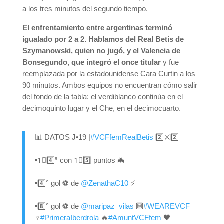
a los tres minutos del segundo tiempo.
El enfrentamiento entre argentinas terminó
igualado por 2 a 2. Hablamos del Real Betis de
Szymanowski, quien no jugó, y el Valencia de
Bonsegundo, que integró el once titular
y fue
reemplazada por la estadounidense Cara Curtin a los
90 minutos. Ambos equipos no encuentran cómo salir
del fondo de la tabla: el verdiblanco continúa en el
decimoquinto lugar y el Che, en el decimocuarto.
📊 DATOS J•19 |
#VCFfemRealBetis
2️⃣⚔2️⃣
▪1⃣4️⃣ª con 1⃣5️⃣ puntos 🦇
▪4️⃣° gol ⚽️ de
@ZenathaC10
⚡
▪8️⃣° gol ⚽️ de
@maripaz_vilas
🔟
#WEAREVCF
♀️
#PrimeraIberdrola
🔥
#AmuntVCFfem
🖤