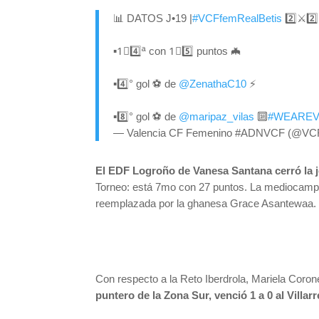
📊 DATOS J•19 |
#VCFfemRealBetis
2️⃣⚔2️⃣
▪1⃣4️⃣ª con 1⃣5️⃣ puntos 🦇
▪4️⃣° gol ⚽️ de
@ZenathaC10
⚡
▪8️⃣° gol ⚽️ de
@maripaz_vilas
🔟
#WEARE
— Valencia CF Femenino #ADNVCF (@VC
El EDF Logroño de Vanesa Santana cerró la jo
Torneo: está 7mo con 27 puntos. La mediocampista
reemplazada por la ghanesa Grace Asantewaa.
Con respecto a la Reto Iberdrola, Mariela Corone
puntero de la Zona Sur, venció 1 a 0 al Villa