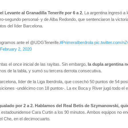
el Levante al Granadilla Tenerife por 6 a 2.
La argentina ingresó a 
rro-segundo personal- y de Alba Redondo, que sentenciaron la victor
ntos del líder Barcelona.
e logramos ante el @UDGTenerife.
#PrimeraIberdrola
pic.twitter.com
)
February 2, 2020
ntas el once inicial de las rayitas. Sin embargo,
la dupla argentina n
imos de la tabla, y sumó su tercera derrota consecutiva.
arcelona, líder de la Liga Iberdrola, que cosechó 50 puntos de 54 posib
siciones -undécimo con 18 puntos-. La ex Boca y River jugó todo el 
igualado por 2 a 2. Hablamos del Real Betis de Szymanowski, qui
 estadounidense Cara Curtin a los 90 minutos. Ambos equipos no encue
 el Che, en el decimocuarto.