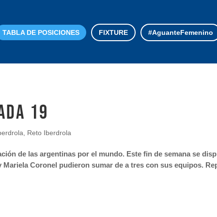
TABLA DE POSICIONES
FIXTURE
#AguanteFemenino
ada 19
berdrola
,
Reto Iberdrola
ación de las argentinas por el mundo. Este fin de semana se disp
i y Mariela Coronel pudieron sumar de a tres con sus equipos. R