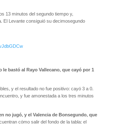
los 13 minutos del segundo tiempo y,
ia. El Levante consiguió su decimosegundo
/nZvJdbGDCw
o le bastó al Rayo Vallecano, que cayó por 1
les, y el resultado no fue positivo: cayó 3 a 0.
encuentro, y fue amonestada a los tres minutos
en no jugó, y el Valencia de Bonsegundo, que
ntran cómo salir del fondo de la tabla: el