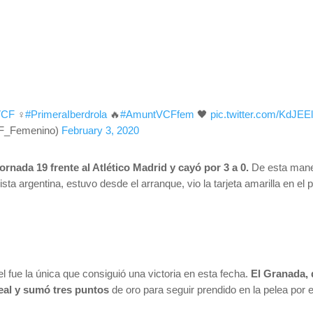
VCF
♀️
#PrimeraIberdrola
🔥
#AmuntVCFfem
🖤
pic.twitter.com/KdJE
F_Femenino)
February 3, 2020
rnada 19 frente al Atlético Madrid y cayó por 3 a 0.
De esta maner
 argentina, estuvo desde el arranque, vio la tarjeta amarilla en el 
l fue la única que consiguió una victoria en esta fecha.
El Granada, 
rreal y sumó tres puntos
de oro para seguir prendido en la pelea por e